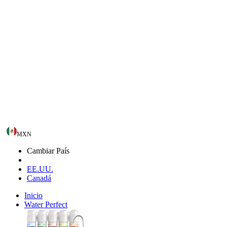
MXN
Cambiar País
EE.UU.
Canadá
Inicio
Water Perfect