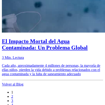
El Impacto Mortal del Agua
Contaminada: Un Problema Global
3 Min. Lectura
Cada año, aproximadamente 4 millones de personas, la mayoría de
ellas niños, pierden la vida debido a problemas relacionados con el
agua contaminada y la falta de saneamiento adecuado
Volver al Blog
1
2
3
4