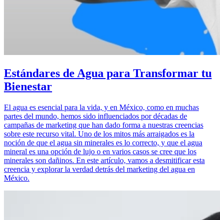
Estándares de Agua para Transformar tu
Bienestar
El agua es esencial para la vida, y en México, como en muchas
partes del mundo, hemos sido influenciados por décadas de
campañas de marketing que han dado forma a nuestras creencias
sobre este recurso vital. Uno de los mitos más arraigados es la
noción de que el agua sin minerales es lo correcto, y que el agua
mineral es una opción de lujo o en varios casos se cree que los
minerales son dañinos. En este artículo, vamos a desmitificar esta
creencia y explorar la verdad detrás del marketing del agua en
México.